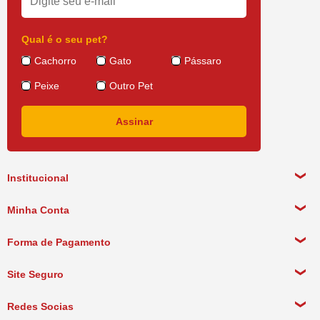
Qual é o seu pet?
Cachorro
Gato
Pássaro
Peixe
Outro Pet
Institucional
Sobre a empresa
Minha Conta
Política de Privacidade
Meus Dados Pessoais
Forma de Pagamento
Política de Pagamento
Meus Pedidos
Política de Entrega
Site Seguro
Política de Devolução
Redes Socias
Política de Compra Recorrente