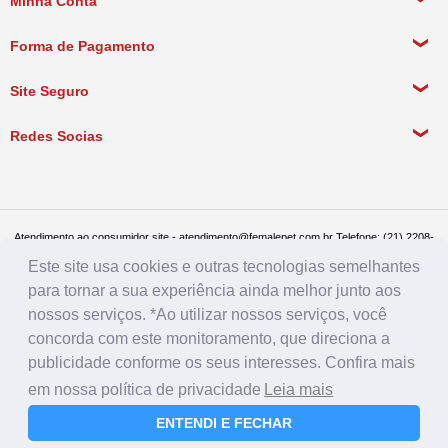
Minha Conta
Política de Privacidade
Meus Dados Pessoais
Forma de Pagamento
Política de Pagamento
Meus Pedidos
Política de Entrega
Site Seguro
Política de Devolução
Redes Socias
Política de Compra Recorrente
Atendimento ao consumidor site - atendimento@femalepet.com.br Telefone: (21) 2208-
8076. Seg a sex de 9:00h às 18h e Sábados de 9:00h às 13:00h
Este site usa cookies e outras tecnologias semelhantes
Televendas: (21) 2268-7748 ou (21) 97045-2996 Seg a sex de 8:30h às 19h e Sábados
de 8:30h às 14:30h
para tornar a sua experiência ainda melhor junto aos
Female Pet - CNPJ: 17.292.888.0001/86 - Rua Conde de Bonfim 482, loja A, Tijuca, Rio
de Janeiro - RJ - CEP: 20520-054
nossos serviços. *Ao utilizar nossos serviços, você
concorda com este monitoramento, que direciona a
publicidade conforme os seus interesses. Confira mais
em nossa política de privacidade
Leia mais
ENTENDI E FECHAR
Farmácia
Rações