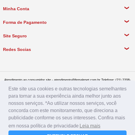
Sobre a empresa
Minha Conta
Política de Privacidade
Meus Dados Pessoais
Forma de Pagamento
Política de Pagamento
Meus Pedidos
Política de Entrega
Site Seguro
Política de Devolução
Redes Socias
Política de Compra Recorrente
Atendimento ao consumidor site - atendimento@femalepet.com.br Telefone: (21) 2208-
8076. Seg a sex de 9:00h às 18h e Sábados de 9:00h às 13:00h
Este site usa cookies e outras tecnologias semelhantes
Televendas: (21) 2268-7748 ou (21) 97045-2996 Seg a sex de 8:30h às 19h e Sábados
de 8:30h às 14:30h
para tornar a sua experiência ainda melhor junto aos
Female Pet - CNPJ: 17.292.888.0001/86 - Rua Conde de Bonfim 482, loja A, Tijuca, Rio
de Janeiro - RJ - CEP: 20520-054
nossos serviços. *Ao utilizar nossos serviços, você
concorda com este monitoramento, que direciona a
publicidade conforme os seus interesses. Confira mais
em nossa política de privacidade
Leia mais