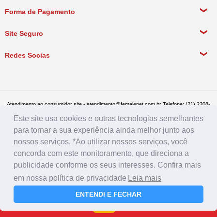
Meus Dados Pessoais
Forma de Pagamento
Política de Pagamento
Meus Pedidos
Política de Entrega
Site Seguro
Política de Devolução
Redes Socias
Política de Compra Recorrente
Atendimento ao consumidor site - atendimento@femalepet.com.br Telefone: (21) 2208-
8076. Seg a sex de 9:00h às 18h e Sábados de 9:00h às 13:00h
Este site usa cookies e outras tecnologias semelhantes
Televendas: (21) 2268-7748 ou (21) 97045-2996 Seg a sex de 8:30h às 19h e Sábados
de 8:30h às 14:30h
para tornar a sua experiência ainda melhor junto aos
Female Pet - CNPJ: 17.292.888.0001/86 - Rua Conde de Bonfim 482, loja A, Tijuca, Rio
de Janeiro - RJ - CEP: 20520-054
nossos serviços. *Ao utilizar nossos serviços, você
concorda com este monitoramento, que direciona a
publicidade conforme os seus interesses. Confira mais
em nossa política de privacidade
Leia mais
ENTENDI E FECHAR
Farmácia
Rações
Menu
Login