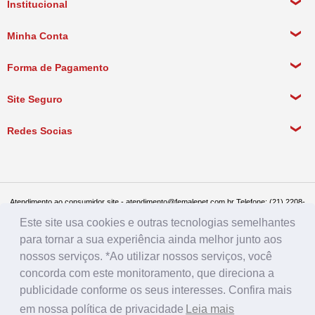
Institucional
Sobre a empresa
Minha Conta
Política de Privacidade
Meus Dados Pessoais
Forma de Pagamento
Política de Pagamento
Meus Pedidos
Política de Entrega
Site Seguro
Política de Devolução
Redes Socias
Política de Compra Recorrente
Atendimento ao consumidor site - atendimento@femalepet.com.br Telefone: (21) 2208-
8076. Seg a sex de 9:00h às 18h e Sábados de 9:00h às 13:00h
Este site usa cookies e outras tecnologias semelhantes
Televendas: (21) 2268-7748 ou (21) 97045-2996 Seg a sex de 8:30h às 19h e Sábados
de 8:30h às 14:30h
para tornar a sua experiência ainda melhor junto aos
Female Pet - CNPJ: 17.292.888.0001/86 - Rua Conde de Bonfim 482, loja A, Tijuca, Rio
de Janeiro - RJ - CEP: 20520-054
nossos serviços. *Ao utilizar nossos serviços, você
concorda com este monitoramento, que direciona a
publicidade conforme os seus interesses. Confira mais
em nossa política de privacidade
Leia mais