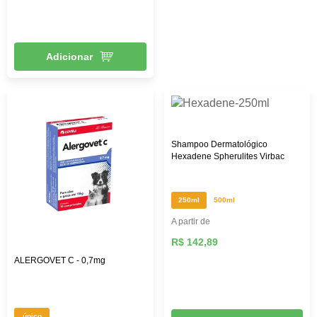
Adicionar
Shampoo Dermatológico
Hexadene Spherulites Virbac
250ml
500ml
A partir de
R$ 142,89
ALERGOVET C - 0,7mg
único