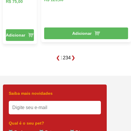
R$ 75,00
Adicionar
Adicionar
1
2
3
4
Saiba mais novidades
Qual é o seu pet?