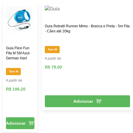
Guia Retratil Runner Mimo - Branca e Preta - 5m Fita
- Cães até 20kg
Guia Flexi Fun
Tam M
Fita M 5M Azul-
German Hart
A partir de
R$ 79,00
Tam M
A partir de
R$ 186,20
Adicionar
Adicionar