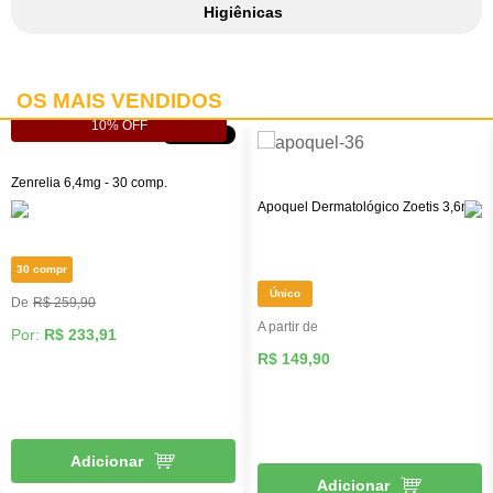
Higiênicas
OS MAIS VENDIDOS
10% OFF
10% OFF
Zenrelia 6,4mg - 30 comp.
Apoquel Dermatológico Zoetis 3,6mg
30 compr
Único
R$ 259,90
A partir de
Por:
R$ 233,91
R$ 149,90
Adicionar
Adicionar